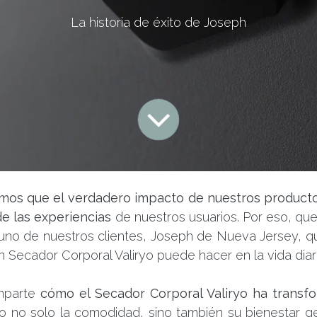
La historia de éxito de Joseph
eemos que el verdadero impacto de nuestros product
de las experiencias
de nuestros usuarios. Por eso, qu
 uno de nuestros clientes, Joseph de Nueva Jersey, q
n Secador Corporal Valiryo puede hacer en la vida diar
omparte
cómo el Secador Corporal Valiryo ha transfo
o no solo la comodidad, sino también su bienestar g