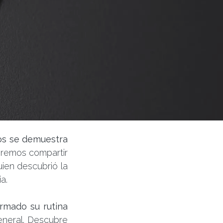
os se demuestra
eremos compartir
uien descubrió la
ia.
rmado su rutina
eneral. Descubre