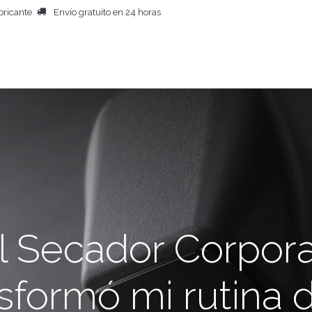
bricante
Envío gratuito en 24 horas
ECADOR CORPORAL
MÁS PRODUCTOS
PERSONAS
BE
 Secador Corporal
sformó mi rutina d