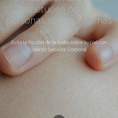
respetuoso para las
personas con problemas
en la piel
Evita la fricción de la toalla sobre tu piel con
Valiryo Secador Corporal