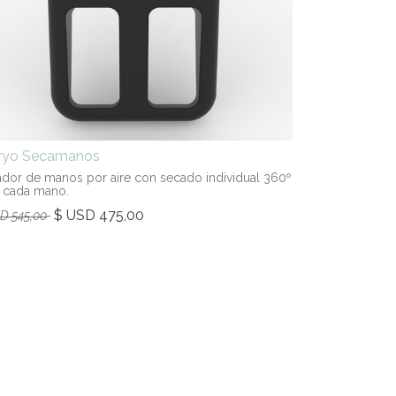
iryo Secamanos
dor de manos por aire con secado individual 360º
 cada mano.
$ USD
475,00
SD
545,00