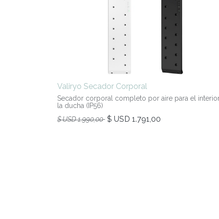
Valiryo Secador Corporal
Secador corporal completo por aire para el interio
la ducha (IP56)
$ USD
1.791,00
$ USD
1.990,00