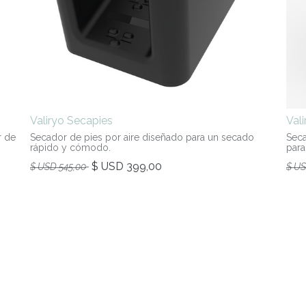
Valiryo Secapies
Val
r de
Secador de pies por aire diseñado para un secado
Seca
rápido y cómodo.
para
$ USD
399,00
$ USD
545,00
$ U