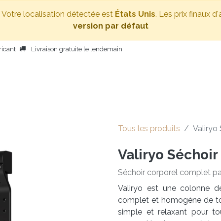
. Votre localisation détectée est
États Unis
. Les prix finaux d
version par défaut
ricant
Livraison gratuite le lendemain
SÉCHOIR CORPOREL
AUTRES PRODUITS
PERSONNES
E
Tous les produits
Valiryo
Valiryo Séchoir
Séchoir corporel complet par 
Valiryo est une colonne d
complet et homogène de tou
simple et relaxant pour t