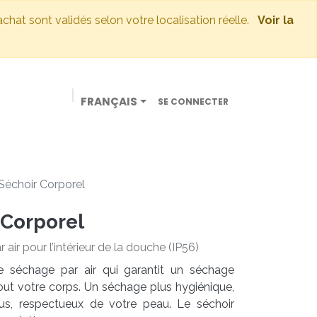
'achat sont validés selon votre localisation réelle.
Voir la
FRANÇAIS
SE CONNECTER
NTREPRISES
NOTRE BOUTIQUE
CONTACT
 Séchoir Corporel
 Corporel
air pour l’intérieur de la douche (IP56)
e séchage par air qui garantit un séchage
t votre corps. Un séchage plus hygiénique,
ous, respectueux de votre peau. Le séchoir