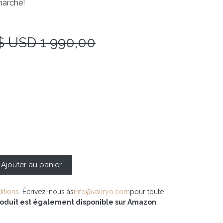
marché!
$ USD
1 990,00
Ajouter au panier
itions
. Écrivez-nous às
info@valiryo.com
pour toute
oduit est également disponible sur Amazon
.