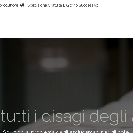
produttore
Spedizione Gratuita il Giorno Successivo
HOME
ASCIUGACORPORE
ALTRI PRODOTTI
PERSONE
tutti i disagi deg
Soluzioni al problema degli asciugamani per gli hotel