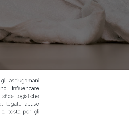
,
gli asciugamani
no influenzare
 sfide logistiche
i legate all'uso
di testa per gli