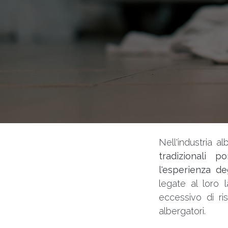
Nell'industria a
tradizionali 
l'esperienza deg
legate al loro 
eccessivo di ri
albergatori.