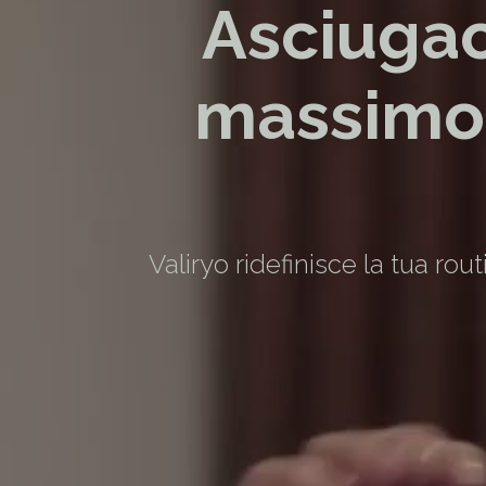
Asciugac
massimo 
Valiryo ridefinisce la tua ro