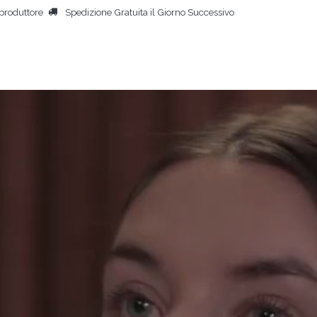
produttore
Spedizione Gratuita il Giorno Successivo
HOME
ASCIUGACORPORE
ALTRI PRODOTTI
PERSONE