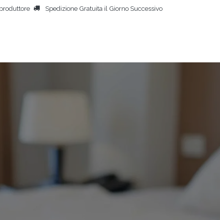
produttore
Spedizione Gratuita il Giorno Successivo
HOME
ASCIUGACORPORE
ALTRI PRODOTTI
PERSONE