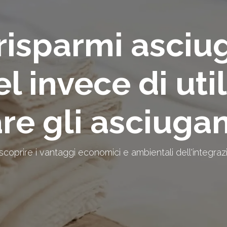
 risparmi asci
l invece di uti
are gli asciuga
prire i vantaggi economici e ambientali dell'integrazion