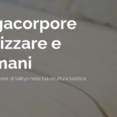
ugacorpore
lizzare e
mani
e di Valiryo nella tua struttura turistica.