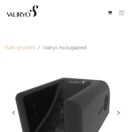
Tutti i prodotti
Valiryo Asciugapiedi