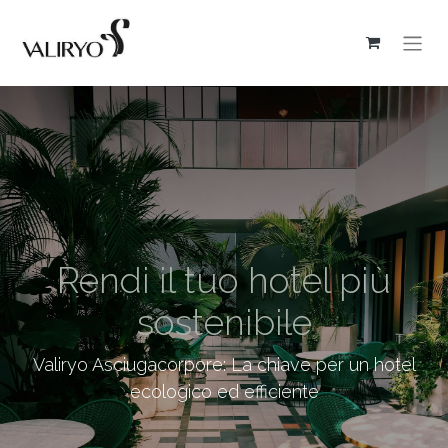
Rendi il tuo hotel più
sostenibile
Valiryo Asciugacorpore: La chiave per un hotel
ecologico ed efficiente