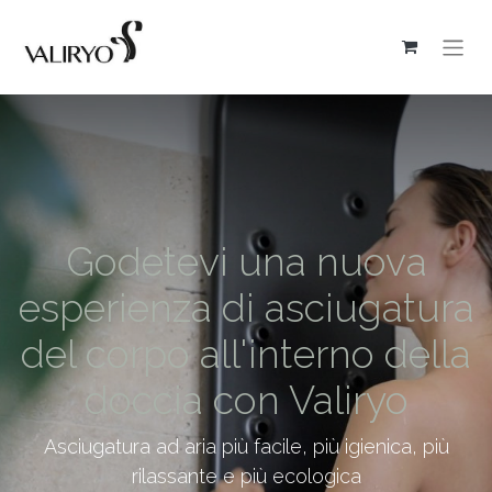
Godetevi una nuova
esperienza di asciugatura
del corpo all'interno della
doccia con Valiryo
Asciugatura ad aria più facile, più igienica, più
rilassante e più ecologica