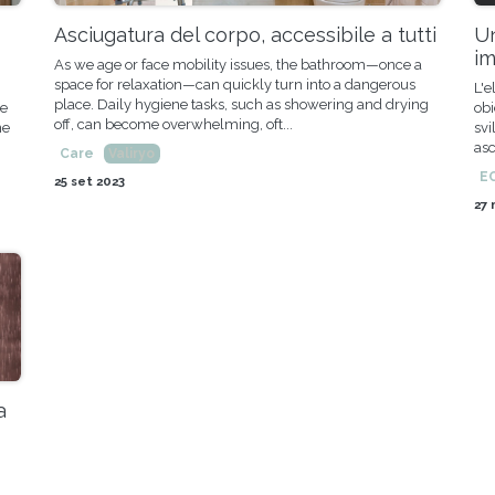
Asciugatura del corpo, accessibile a tutti
Un
im
As we age or face mobility issues, the bathroom—once a
space for relaxation—can quickly turn into a dangerous
L'e
place. Daily hygiene tasks, such as showering and drying
ne
obi
off, can become overwhelming, oft...
ne
svi
asc
Care
Valiryo
E
25 set 2023
27 
a