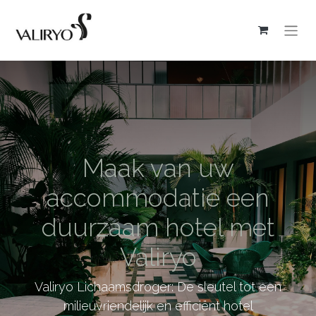
Maak van uw
accommodatie een
duurzaam hotel met
Valiryo
Valiryo Lichaamsdroger: De sleutel tot een
milieuvriendelijk en efficiënt hotel