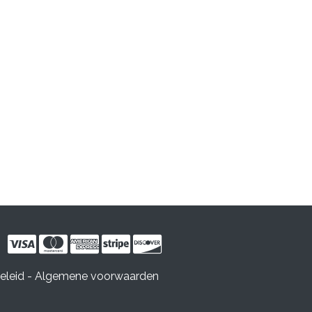
eleid
-
Algemene voorwaarden