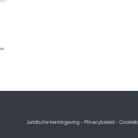
aar
Juridische kennisgeving
-
Privacybeleid
-
Cookieb