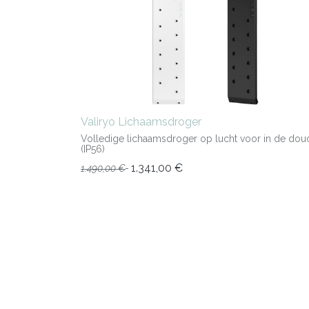
Valiryo Lichaamsdroger
Volledige lichaamsdroger op lucht voor in de dou
(IP56)
1.341,00
€
1.490,00
€