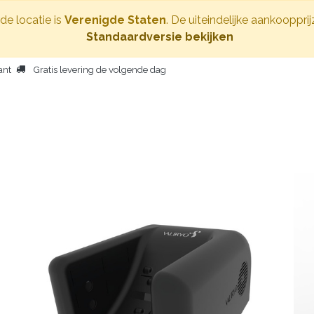
de locatie is
Verenigde Staten
. De uiteindelijke aankooppri
Standaardversie bekijken
ant
Gratis levering de volgende dag
OME
LICHAAMSDROGER
ANDERE PRODUCTEN
PERSONEN