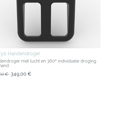
iryo Handendroger
endroger met lucht en 360º individuele droging
hand
349,00
€
00
€