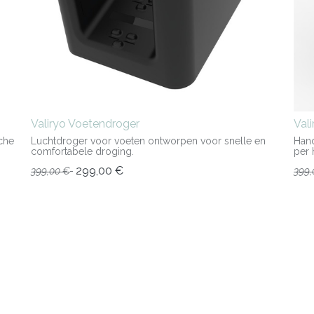
Valiryo Voetendroger
Val
che
Luchtdroger voor voeten ontworpen voor snelle en
Hand
comfortabele droging.
per 
299,00
€
399,00
€
399,