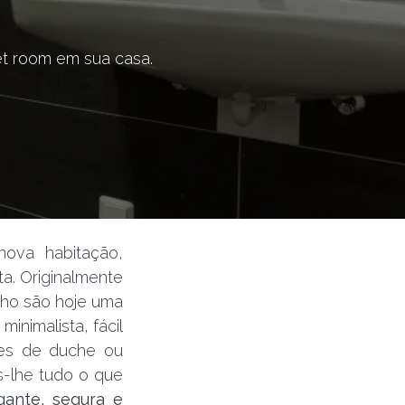
et room em sua casa.
ova habitação,
a. Originalmente
nho são hoje uma
inimalista, fácil
ses de duche ou
s-lhe tudo o que
gante, segura e