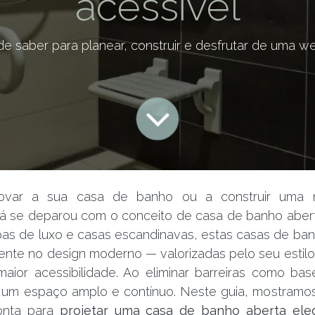
acessível
de saber para planear, construir e desfrutar de uma w
ovar a sua casa de banho ou a construir uma n
á se deparou com o conceito de casa de banho abert
as de luxo e casas escandinavas, estas casas de ba
nte no design moderno — valorizadas pelo seu estilo m
aior acessibilidade. Ao eliminar barreiras como ba
e um espaço amplo e contínuo. Neste guia, mostramo
onta para
projetar uma casa de banho aberta ele