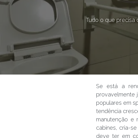
Tudo o que precisa 
Se está a ren
provavelmente j
populares em sp
tendência cresce
manutenção e m
cabines, cria-s
deve ter em c