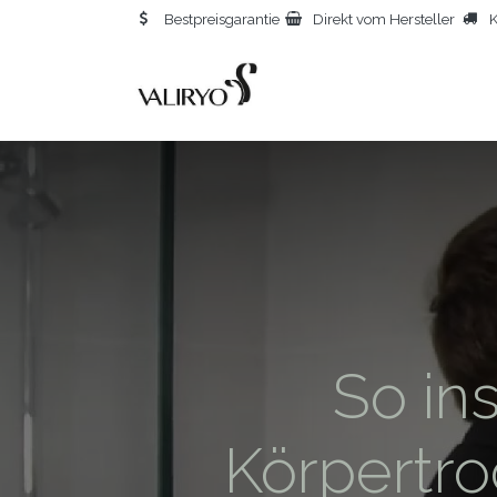
Bestpreisgarantie
Direkt vom Hersteller
K
STA
So ins
Körpertr