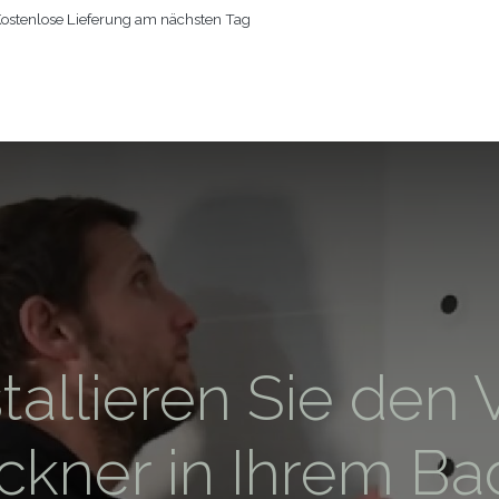
ostenlose Lieferung am nächsten Tag
RTSEITE
KÖRPERTROCKNER
WEITERE PRODUKTE
PERSON
tallieren Sie den 
ockner in Ihrem B