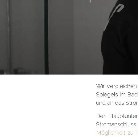
Wir vergleichen 
Spiegels im Bad
und an das Str
Der Hauptunter
Stromanschluss 
Möglichkeit zu i