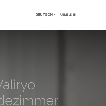
DEUTSCH
ANMELDEN
EN
GEWERBE
ONLINE-SHOP
KONTAKT
Valiryo
adezimmer