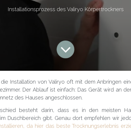
Installationsprozess des Valiryo Körpertrockners
die Installation von Valiryo oft mit dem Anbringen e
ezimmer. Der Ablauf ist einfach: Das Gerät wird an de
omnetz des Hauses angeschlossen.
schied besteht darin, dass es in den meisten Ha
im Duschbereich gibt. Genau dort empfehlen wir jed
nstallieren, da hier das beste Trocknungserlebnis erzie