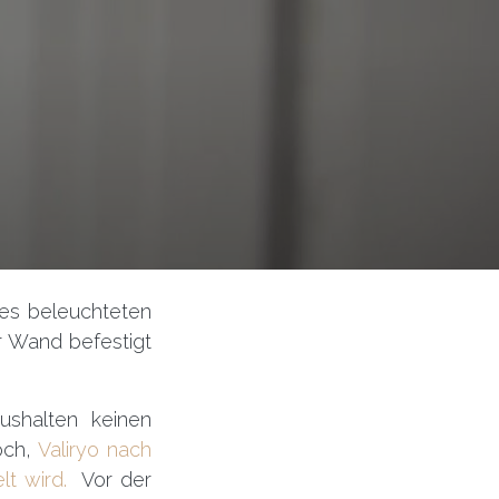
ines beleuchteten
r Wand befestigt
ushalten keinen
och,
Valiryo nach
lt wird.
Vor der